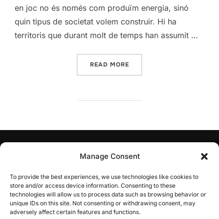
en joc no és només com produïm energia, sinó
quin tipus de societat volem construir. Hi ha
territoris que durant molt de temps han assumit …
“CAP COMARCA S’ESCAPA 
READ MORE
AVÍS DE RESPONSABILITAT:
PLATER.cat és una iniciativa
Manage Consent
privada i independent que no forma part ni està vinculada
oficialment ni de cap forma amb la Generalitat de
To provide the best experiences, we use technologies like cookies to
Catalunya ni amb el Pla Territorial Sectorial d’Energies
store and/or access device information. Consenting to these
Renovables (PLATER).
technologies will allow us to process data such as browsing behavior or
unique IDs on this site. Not consenting or withdrawing consent, may
adversely affect certain features and functions.
Avís legal