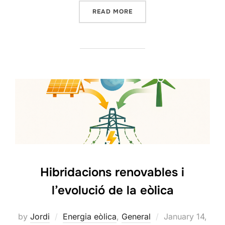
“EMMAGATZEMATGE D’ENE
READ MORE
Hibridacions renovables i
l’evolució de la eòlica
Posted
by
Jordi
Energia eòlica
,
General
January 14,