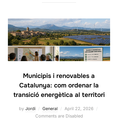
Municipis i renovables a
Catalunya: com ordenar la
transició energètica al territori
Posted
by
Jordi
General
April 22, 2026
on
Comments are Disabled