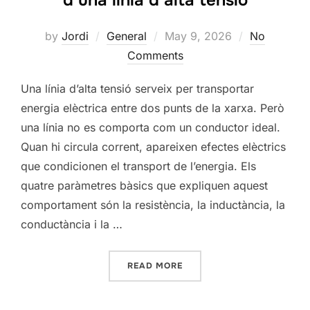
d’una línia d’alta tensió
Posted
by
Jordi
General
May 9, 2026
No
on
Comments
Una línia d’alta tensió serveix per transportar
energia elèctrica entre dos punts de la xarxa. Però
una línia no es comporta com un conductor ideal.
Quan hi circula corrent, apareixen efectes elèctrics
que condicionen el transport de l’energia. Els
quatre paràmetres bàsics que expliquen aquest
comportament són la resistència, la inductància, la
conductància i la …
“COMPORTAMENT ELÈCTRIC
READ MORE