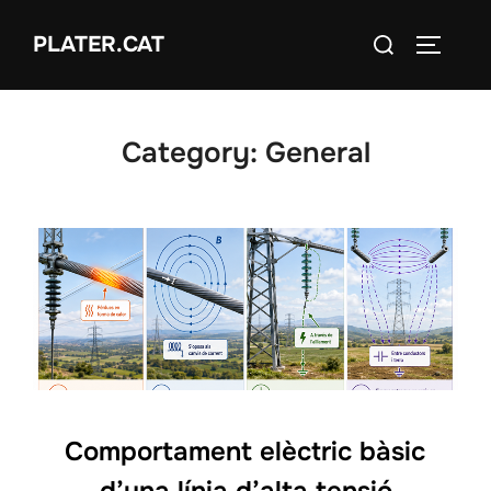
Skip
Search
PLATER.CAT
to
TOGGLE
for:
content
Category:
General
Comportament elèctric bàsic