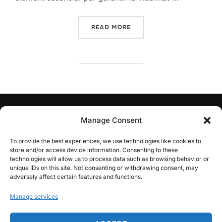
“EMMAGATZEMATGE D’ENE
READ MORE
AVÍS DE RESPONSABILITAT:
PLATER.cat és una iniciativa
Manage Consent
privada i independent que no forma part ni està vinculada
oficialment ni de cap forma amb la Generalitat de
To provide the best experiences, we use technologies like cookies to
Catalunya ni amb el Pla Territorial Sectorial d’Energies
store and/or access device information. Consenting to these
Renovables (PLATER).
technologies will allow us to process data such as browsing behavior or
unique IDs on this site. Not consenting or withdrawing consent, may
adversely affect certain features and functions.
Avís legal
Manage services
Política de privacitat
Política de cookies