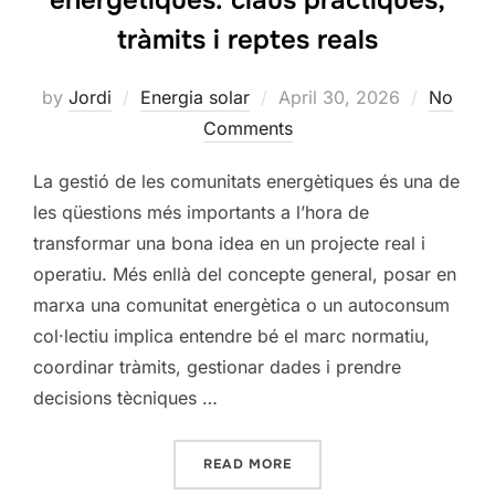
energètiques: claus pràctiques,
tràmits i reptes reals
Posted
by
Jordi
Energia solar
April 30, 2026
No
on
Comments
La gestió de les comunitats energètiques és una de
les qüestions més importants a l’hora de
transformar una bona idea en un projecte real i
operatiu. Més enllà del concepte general, posar en
marxa una comunitat energètica o un autoconsum
col·lectiu implica entendre bé el marc normatiu,
coordinar tràmits, gestionar dades i prendre
decisions tècniques …
“GESTIÓ DE COMUNITATS E
READ MORE