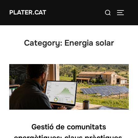
Skip
Search
PLATER.CAT
to
TOGGLE
for:
content
Category:
Energia solar
Gestió de comunitats