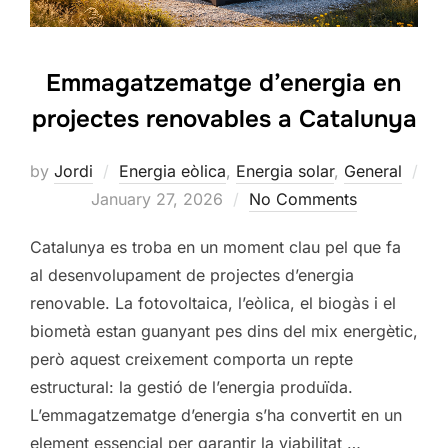
Emmagatzematge d’energia en
projectes renovables a Catalunya
by
Jordi
Energia eòlica
,
Energia solar
,
General
Posted
January 27, 2026
No Comments
on
Catalunya es troba en un moment clau pel que fa
al desenvolupament de projectes d’energia
renovable. La fotovoltaica, l’eòlica, el biogàs i el
biometà estan guanyant pes dins del mix energètic,
però aquest creixement comporta un repte
estructural: la gestió de l’energia produïda.
L’emmagatzematge d’energia s’ha convertit en un
element essencial per garantir la viabilitat …