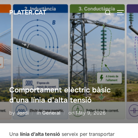
Skip
Search
PLATER.CAT
to
TOGGLE
for:
content
Comportament elèctric bàsic
d’una línia d’alta tensió
Posted
by
Jordi
in
General
on
May 9, 2026
on
Una
línia d’alta tensió
serveix per transportar