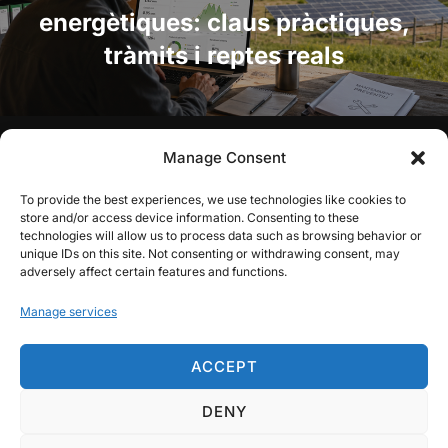
energètiques: claus pràctiques,
tràmits i reptes reals
Manage Consent
AVÍS DE RESPONSABILITAT:
PLATER.cat és una iniciativa
privada i independent que no forma part ni està vinculada
To provide the best experiences, we use technologies like cookies to
oficialment ni de cap forma amb la Generalitat de
store and/or access device information. Consenting to these
Catalunya ni amb el Pla Territorial Sectorial d’Energies
technologies will allow us to process data such as browsing behavior or
Renovables (PLATER).
unique IDs on this site. Not consenting or withdrawing consent, may
adversely affect certain features and functions.
Avís legal
Manage services
Política de privacitat
ACCEPT
Política de cookies
DENY