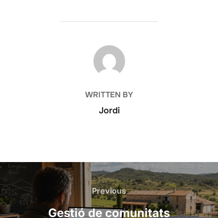
POST AUTHOR
WRITTEN BY
Jordi
Post
navigation
Previous
Previous
Gestió de comunitats