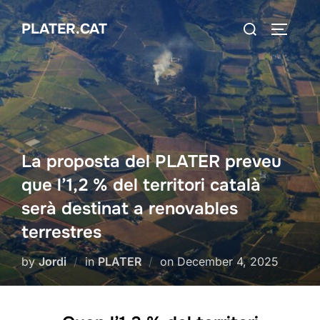
Skip
Search
PLATER.CAT
to
TOGGLE
for:
content
La proposta del PLATER preveu
que l’1,2 % del territori català
serà destinat a renovables
terrestres
Posted
by
Jordi
in
PLATER
on
December 4, 2025
on