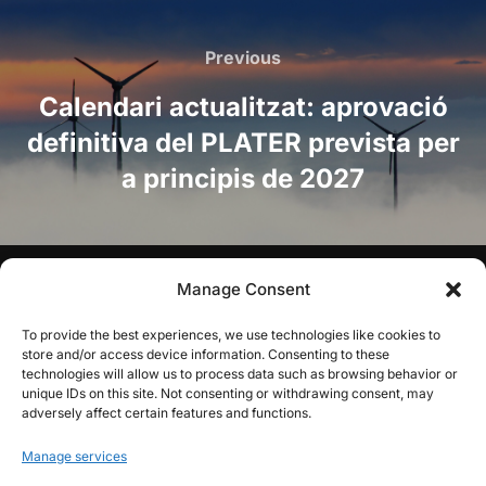
Post
navigation
Previous
Previous
Calendari actualitzat: aprovació
definitiva del PLATER prevista per
a principis de 2027
Manage Consent
AVÍS DE RESPONSABILITAT:
PLATER.cat és una iniciativa
privada i independent que no forma part ni està vinculada
To provide the best experiences, we use technologies like cookies to
oficialment ni de cap forma amb la Generalitat de
store and/or access device information. Consenting to these
Catalunya ni amb el Pla Territorial Sectorial d’Energies
technologies will allow us to process data such as browsing behavior or
Renovables (PLATER).
unique IDs on this site. Not consenting or withdrawing consent, may
adversely affect certain features and functions.
Avís legal
Manage services
Política de privacitat