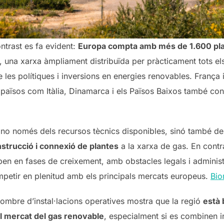
ntrast es fa evident:
Europa compta amb més de 1.600 pla
 una xarxa àmpliament distribuïda per pràcticament tots els
e les polítiques i inversions en energies renovables. Franç
països com Itàlia, Dinamarca i els Països Baixos també co
 no només dels recursos tècnics disponibles, sinó també d
onstrucció i connexió de plantes
a la xarxa de gas. En contr
ben en fases de creixement, amb obstacles legals i administ
mpetir en plenitud amb els principals mercats europeus.
Bio
 nombre d’instal·lacions operatives mostra que la regió
està 
el mercat del gas renovable
, especialment si es combinen i