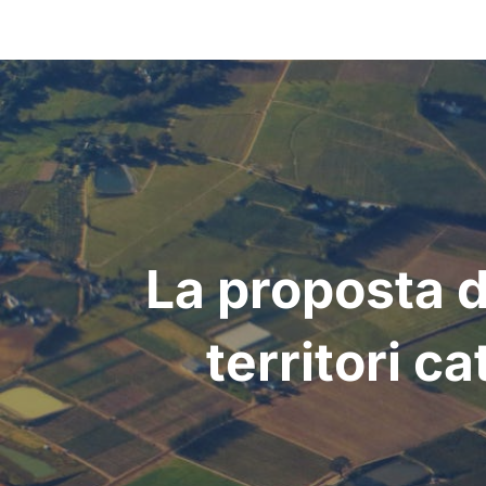
Post
navigation
La proposta d
territori c