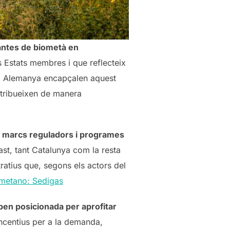
ntes de biometà en
 Estats membres i que reflecteix
a i Alemanya encapçalen aquest
ntribueixen de manera
e
marcs reguladors i programes
ast, tant Catalunya com la resta
ratius que, segons els actors del
metano: Sedigas
ben posicionada per aprofitar
ncentius per a la demanda,