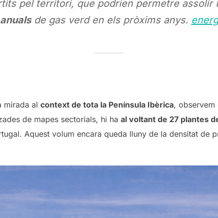
tits pel territori, que podrien permetre assolir
 anuals
de gas verd en els pròxims anys.
energ
a mirada al
context de tota la Península Ibèrica
, observem 
zades de mapes sectorials, hi ha
al voltant de 27 plantes d
rtugal. Aquest volum encara queda lluny de la densitat de p