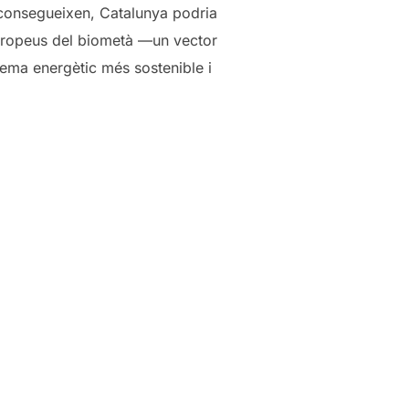
s’aconsegueixen, Catalunya podria
europeus del biometà —un vector
tema energètic més sostenible i