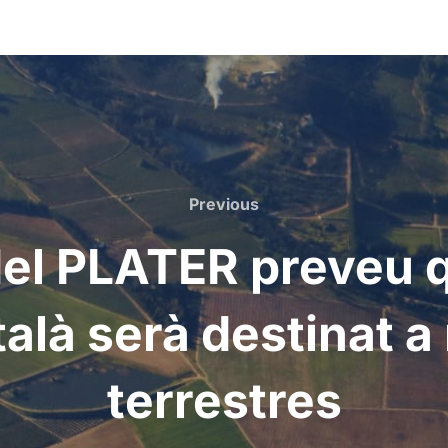
Previous
Previous
el PLATER preveu q
atalà serà destinat 
terrestres