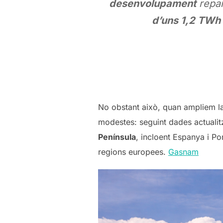
desenvolupament
repar
d’uns 1,2 TWh
No obstant això, quan ampliem l
modestes: seguint dades actualit
Península
, incloent Espanya i Po
regions europees.
Gasnam